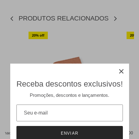
PRODUTOS RELACIONADOS
20% off
20% o
Receba descontos exclusivos!
Promoções, descontos e lançamentos.
Cognac
1103 - Carteira Porta Cartão Couro Lezard
1100 - 
ENVIAR