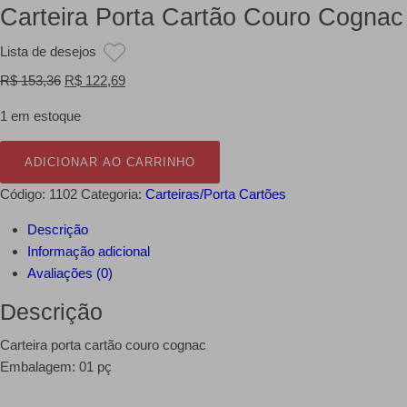
Carteira Porta Cartão Couro Cognac
Lista de desejos
O
O
R$
153,36
R$
122,69
preço
preço
1 em estoque
original
atual
era:
é:
ADICIONAR AO CARRINHO
R$ 153,36.
R$ 122,69.
Código:
1102
Categoria:
Carteiras/Porta Cartões
Descrição
Informação adicional
Avaliações (0)
Descrição
Carteira porta cartão couro cognac
Embalagem: 01 pç