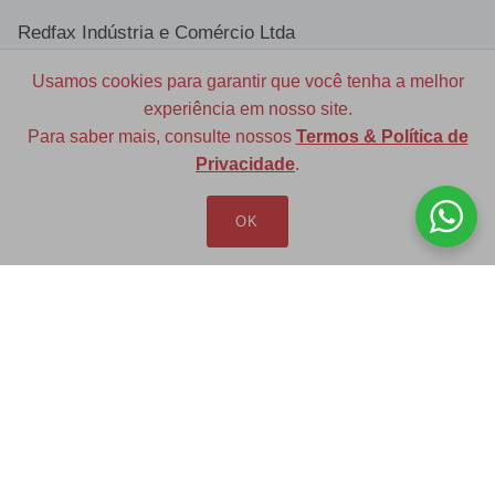
Redfax Indústria e Comércio Ltda
redfax@redfax.com.br
Usamos cookies para garantir que você tenha a melhor
experiência em nosso site.
(11) 95207-5529
Para saber mais, consulte nossos
Termos & Política de
Privacidade
.
OK
LOJA VIRTUAL
Produtos
Minha Conta
Pedidos
Lista de Desejos
Carrinho
Comparar