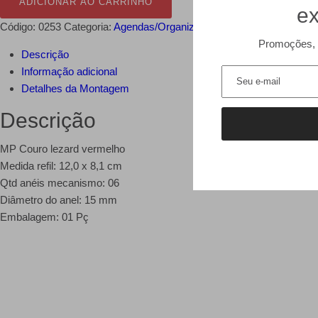
ADICIONAR AO CARRINHO
Lezard
ex
Vermelho
Código:
0253
Categoria:
Agendas/Organizers
quantidade
Promoções, 
Descrição
Informação adicional
Detalhes da Montagem
Descrição
MP Couro lezard vermelho
Medida refil: 12,0 x 8,1 cm
Qtd anéis mecanismo: 06
Diâmetro do anel: 15 mm
Embalagem: 01 Pç