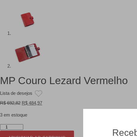
MP Couro Lezard Vermelho
Lista de desejos
O
O
R$
692,82
R$
484,97
preço
preço
3 em estoque
original
atual
era:
é:
MP
Receb
R$ 692,82.
R$ 484,97.
Couro