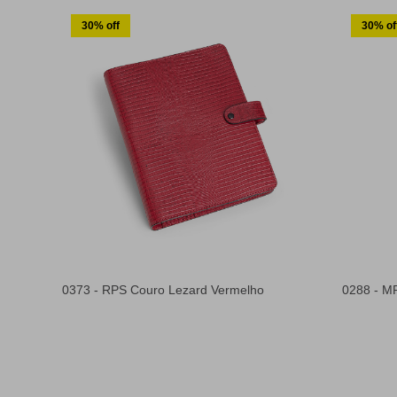
30% off
30% of
0373 - RPS Couro Lezard Vermelho
0288 - M