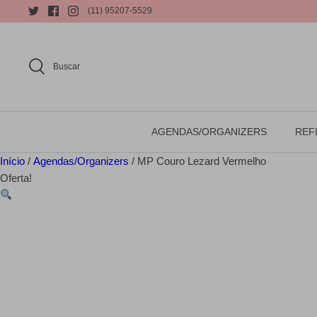
(11) 95207-5529
Buscar
AGENDAS/ORGANIZERS
REFI
Início
/
Agendas/Organizers
/ MP Couro Lezard Vermelho
Oferta!