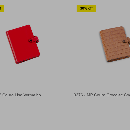
f
30% off
P Couro Liso Vermelho
0276 - MP Couro Crocojac Co