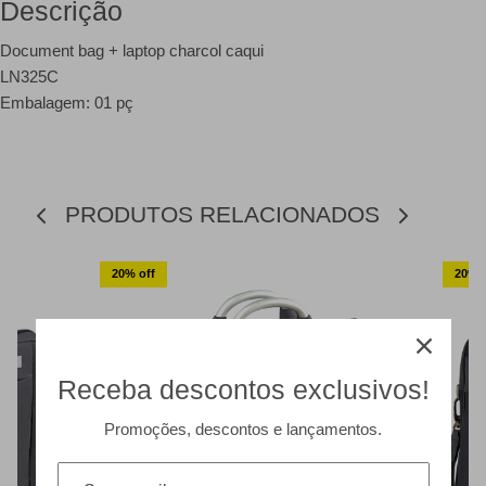
Descrição
Document bag + laptop charcol caqui
LN325C
Embalagem: 01 pç
PRODUTOS RELACIONADOS
20% off
20% o
Receba descontos exclusivos!
Promoções, descontos e lançamentos.