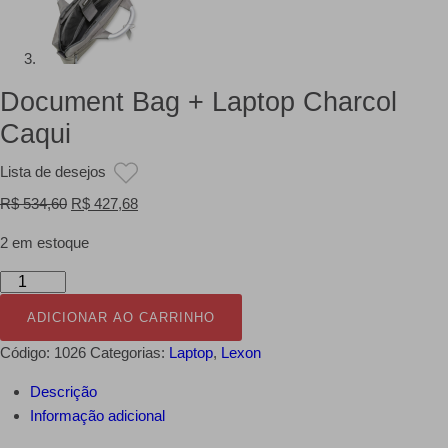
Document Bag + Laptop Charcol
Caqui
Lista de desejos
O
O
R$
534,60
R$
427,68
preço
preço
2 em estoque
original
atual
era:
é:
Document
R$ 534,60.
R$ 427,68.
Bag
ADICIONAR AO CARRINHO
+
Laptop
Código:
1026
Categorias:
Laptop
,
Lexon
Charcol
Descrição
Caqui
Informação adicional
quantidade