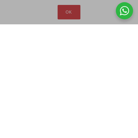
redfax@redfax.com.br
OK
(11) 95207-5529
LOJA VIRTUAL
Produtos
Minha Conta
Pedidos
Lista de Desejos
Carrinho
Comparar