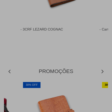
- 3CRF LEZARD COGNAC
- Carte
PROMOÇÕES
30% OFF
30% o