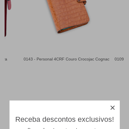
tiva
0143 - Personal 4CRF Couro Crocojac Cognac
0109 - 
Receba descontos exclusivos!