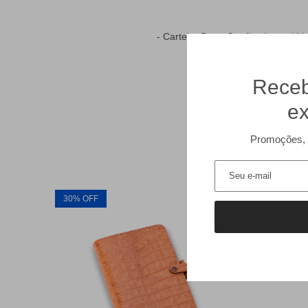
- Carteira Porta Cartões Lezard V
Receb
ex
Promoções, 
30% OFF
30% of