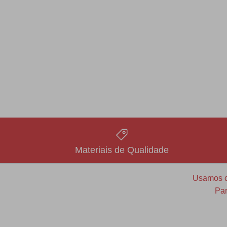
Materiais de Qualidade
Usamos co
Par
Redfax Indústria e Comércio Ltda