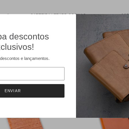
ermelho
- CARTEIRA LEZARD COGNAC
- 3C
a descontos
clusivos!
descontos e lançamentos.
PROMOÇÕES
f
30% off
ENVIAR