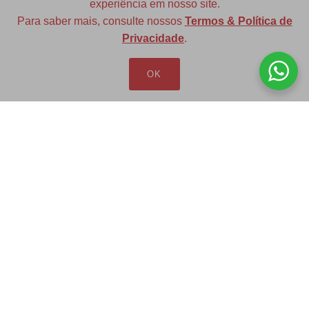
experiência em nosso site.
Para saber mais, consulte nossos
Termos & Política de
Diversas opções de medidas
Privacidade
.
OK
Redfax Indústria e Comércio Ltda
redfax@redfax.com.br
(11) 95207-5529
LOJA VIRTUAL
Produtos
Minha Conta
Pedidos