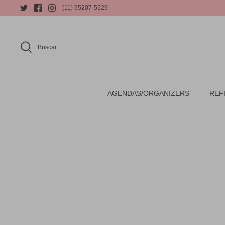
(11) 95207-5529
Buscar
AGENDAS/ORGANIZERS
REFI