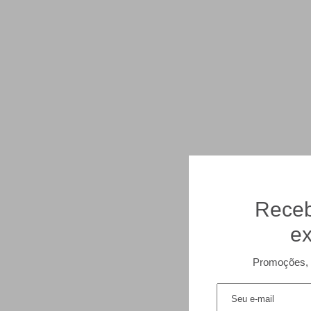
Receb
ex
Promoções, 