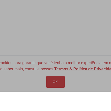
okies para garantir que você tenha a melhor experiência em n
a saber mais, consulte nossos
Termos & Política de Privacid
Frete Grátis para todo Brasil
a partir de R$ 700
OK
LOJA VIRTUAL
INFORMAÇÕES