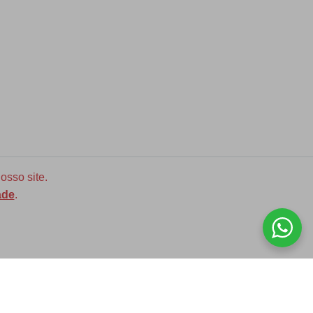
osso site.
ade
.
Diversas opções de medidas
ASSINE NOSSA NEWLETTER!