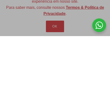
experiência em nosso site.
Para saber mais, consulte nossos
Termos & Política de
Diversas opções de medidas
Privacidade
.
OK
Redfax Indústria e Comércio Ltda
redfax@redfax.com.br
(11) 95207-5529
LOJA VIRTUAL
Produtos
Minha Conta
Pedidos