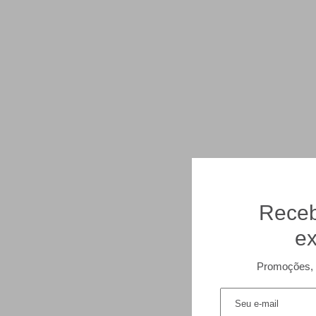
Receb
ex
Promoções, 