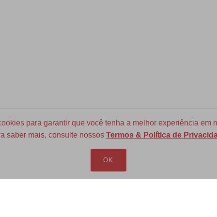
okies para garantir que você tenha a melhor experiência em n
a saber mais, consulte nossos
Termos & Política de Privacid
Frete Grátis para todo Brasil
a partir de R$ 700
OK
LOJA VIRTUAL
INFORMAÇÕES