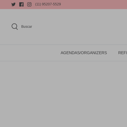
(11) 95207-5529
Buscar
AGENDAS/ORGANIZERS
REFI