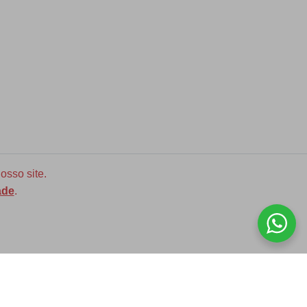
osso site.
ade
.
Diversas opções de medidas
ASSINE NOSSA NEWLETTER!