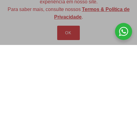
experiência em nosso site.
Para saber mais, consulte nossos
Termos & Política de
Diversas opções de medidas
Privacidade
.
OK
Redfax Indústria e Comércio Ltda
redfax@redfax.com.br
(11) 95207-5529
LOJA VIRTUAL
Produtos
Minha Conta
Pedidos