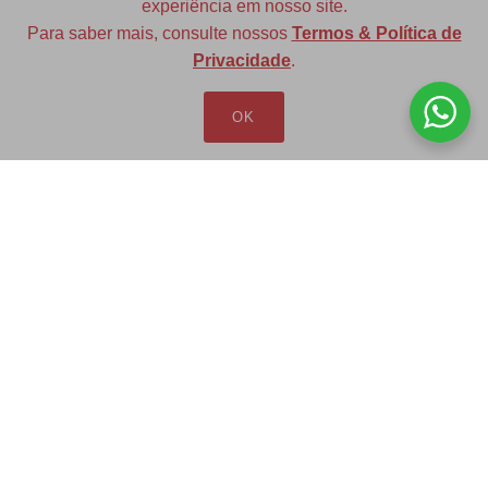
experiência em nosso site.
Para saber mais, consulte nossos
Termos & Política de
Diversas opções de medidas
Privacidade
.
OK
Redfax Indústria e Comércio Ltda
redfax@redfax.com.br
(11) 95207-5529
LOJA VIRTUAL
Produtos
Minha Conta
Pedidos