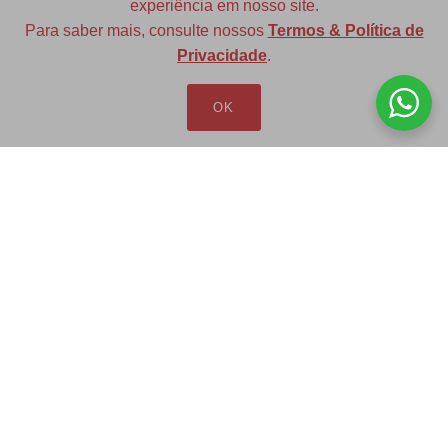
experiência em nosso site.
Para saber mais, consulte nossos
Termos & Política de
Diversas opções de medidas
Privacidade
.
OK
Redfax Indústria e Comércio Ltda
redfax@redfax.com.br
(11) 95207-5529
LOJA VIRTUAL
Produtos
Minha Conta
Pedidos