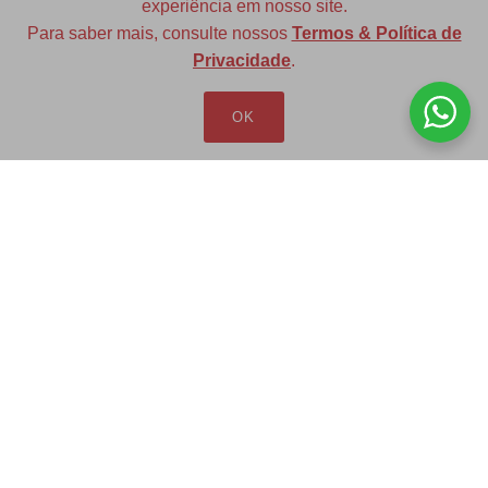
experiência em nosso site.
Para saber mais, consulte nossos
Termos & Política de
Diversas opções de medidas
Privacidade
.
OK
Redfax Indústria e Comércio Ltda
redfax@redfax.com.br
(11) 95207-5529
LOJA VIRTUAL
Produtos
Minha Conta
Pedidos