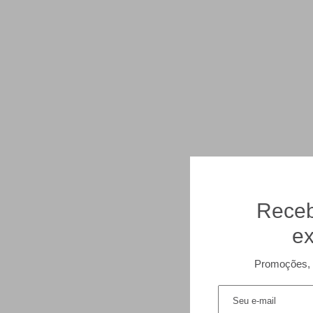
Receb
ex
Promoções, 