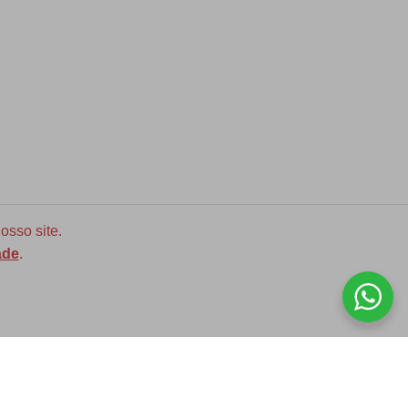
osso site.
ade
.
Diversas opções de medidas
ASSINE NOSSA NEWLETTER!