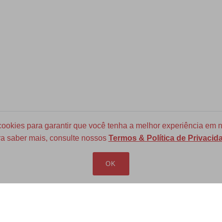
okies para garantir que você tenha a melhor experiência em n
a saber mais, consulte nossos
Termos & Política de Privacid
Frete Grátis para todo Brasil
a partir de R$ 700
OK
LOJA VIRTUAL
INFORMAÇÕES