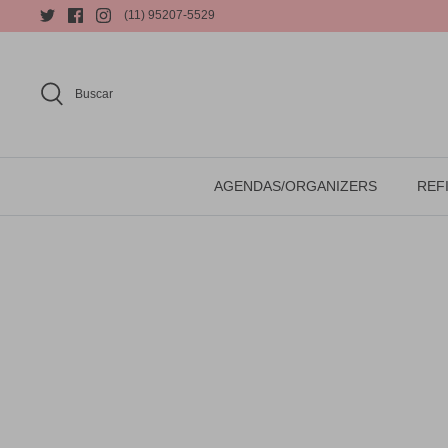
(11) 95207-5529
Buscar
AGENDAS/ORGANIZERS
REFI