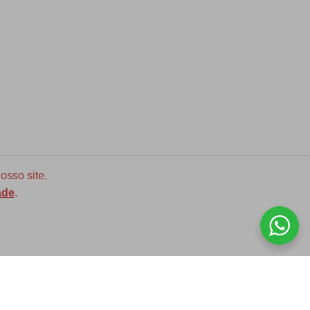
osso site.
ade
.
Diversas opções de medidas
ASSINE NOSSA NEWLETTER!