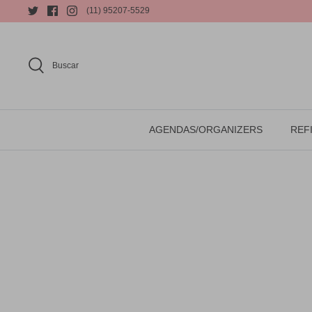
(11) 95207-5529
Buscar
AGENDAS/ORGANIZERS
REFI