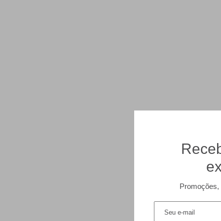
Receb
ex
Promoções, 