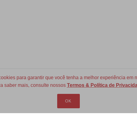
okies para garantir que você tenha a melhor experiência em n
a saber mais, consulte nossos
Termos & Política de Privacid
Frete Grátis para todo Brasil
a partir de R$ 700
OK
LOJA VIRTUAL
INFORMAÇÕES