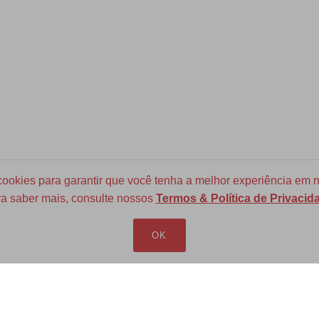
okies para garantir que você tenha a melhor experiência em n
a saber mais, consulte nossos
Termos & Política de Privacid
Frete Grátis para todo Brasil
a partir de R$ 700
OK
LOJA VIRTUAL
INFORMAÇÕES