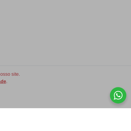
osso site.
ade
.
Diversas opções de medidas
ASSINE NOSSA NEWLETTER!