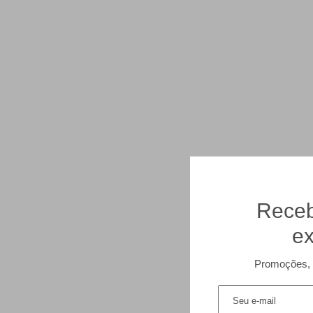
Receb
ex
Promoções, 