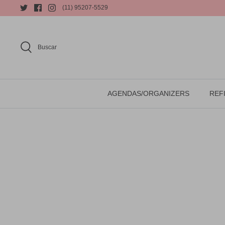
(11) 95207-5529
Buscar
AGENDAS/ORGANIZERS
REFI