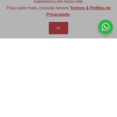
experiência em nosso site.
Para saber mais, consulte nossos
Termos & Política de
Diversas opções de medidas
Privacidade
.
OK
Redfax Indústria e Comércio Ltda
redfax@redfax.com.br
(11) 95207-5529
LOJA VIRTUAL
Produtos
Minha Conta
Pedidos