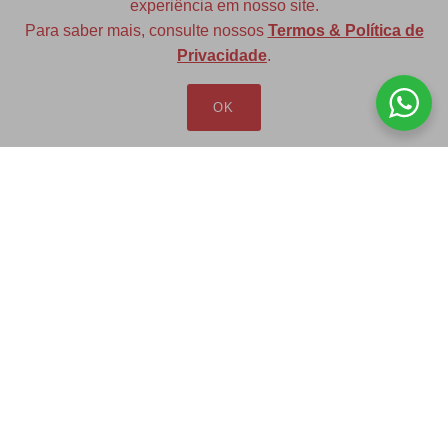
experiência em nosso site.
Para saber mais, consulte nossos
Termos & Política de
Diversas opções de medidas
Privacidade
.
OK
Redfax Indústria e Comércio Ltda
redfax@redfax.com.br
(11) 95207-5529
LOJA VIRTUAL
Produtos
Minha Conta
Pedidos