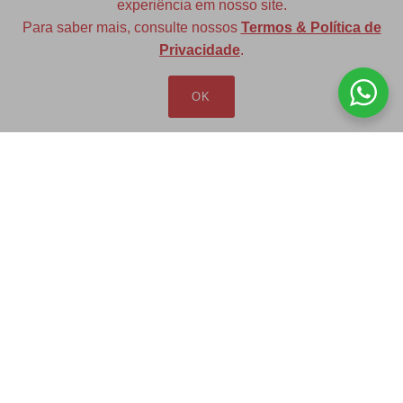
experiência em nosso site.
Para saber mais, consulte nossos
Termos & Política de
Diversas opções de medidas
Privacidade
.
OK
Redfax Indústria e Comércio Ltda
redfax@redfax.com.br
(11) 95207-5529
LOJA VIRTUAL
Produtos
Minha Conta
Pedidos