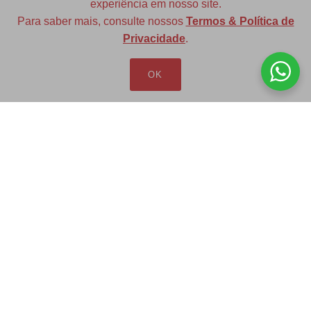
experiência em nosso site.
Para saber mais, consulte nossos
Termos & Política de
Diversas opções de medidas
Privacidade
.
OK
Redfax Indústria e Comércio Ltda
redfax@redfax.com.br
(11) 95207-5529
LOJA VIRTUAL
Produtos
Minha Conta
Pedidos