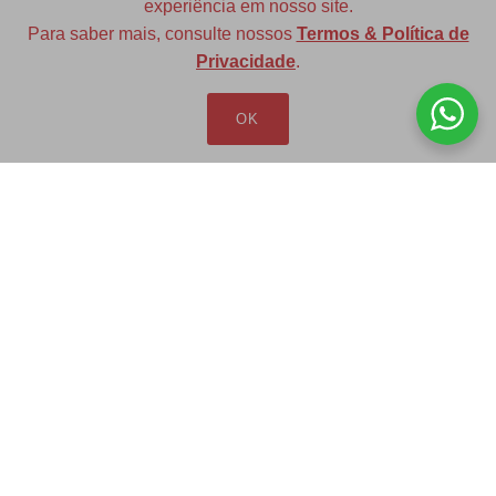
experiência em nosso site.
Para saber mais, consulte nossos
Termos & Política de
Diversas opções de medidas
Privacidade
.
OK
Redfax Indústria e Comércio Ltda
redfax@redfax.com.br
(11) 95207-5529
LOJA VIRTUAL
Produtos
Minha Conta
Pedidos