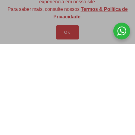
experiência em nosso site.
Para saber mais, consulte nossos
Termos & Política de
Diversas opções de medidas
Privacidade
.
OK
Redfax Indústria e Comércio Ltda
redfax@redfax.com.br
(11) 95207-5529
LOJA VIRTUAL
Produtos
Minha Conta
Pedidos