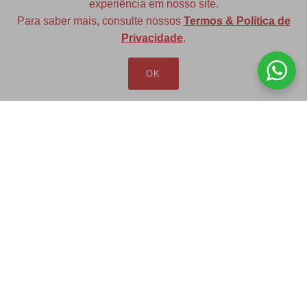
experiência em nosso site.
Para saber mais, consulte nossos
Termos & Política de
Diversas opções de medidas
Privacidade
.
OK
Redfax Indústria e Comércio Ltda
redfax@redfax.com.br
(11) 95207-5529
LOJA VIRTUAL
Produtos
Minha Conta
Pedidos