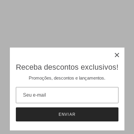
Receba descontos exclusivos!
Promoções, descontos e lançamentos.
ENVIAR