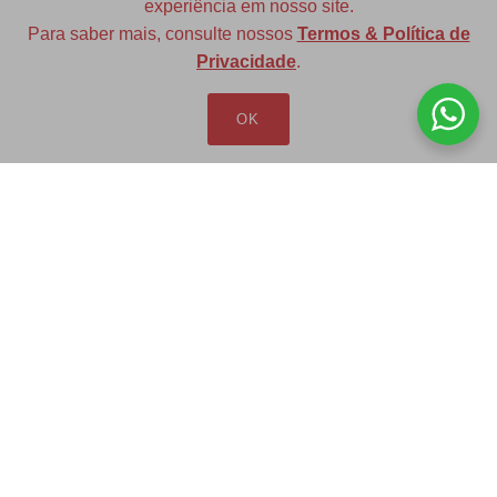
experiência em nosso site.
Para saber mais, consulte nossos
Termos & Política de
Diversas opções de medidas
Privacidade
.
OK
Redfax Indústria e Comércio Ltda
redfax@redfax.com.br
(11) 95207-5529
LOJA VIRTUAL
Produtos
Minha Conta
Pedidos