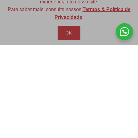
experiência em nosso site.
Para saber mais, consulte nossos
Termos & Política de
Diversas opções de medidas
Privacidade
.
OK
Redfax Indústria e Comércio Ltda
redfax@redfax.com.br
(11) 95207-5529
LOJA VIRTUAL
Produtos
Minha Conta
Pedidos