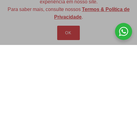
experiência em nosso site.
Para saber mais, consulte nossos
Termos & Política de
Diversas opções de medidas
Privacidade
.
OK
Redfax Indústria e Comércio Ltda
redfax@redfax.com.br
(11) 95207-5529
LOJA VIRTUAL
Produtos
Minha Conta
Pedidos