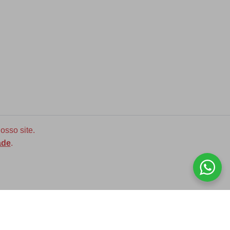
osso site.
ade
.
Diversas opções de medidas
ASSINE NOSSA NEWLETTER!