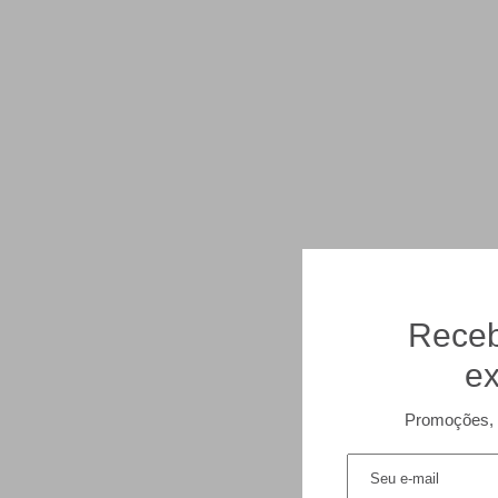
Receb
ex
Promoções, 