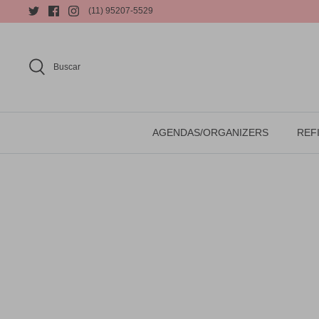
(11) 95207-5529
Buscar
AGENDAS/ORGANIZERS
REFI