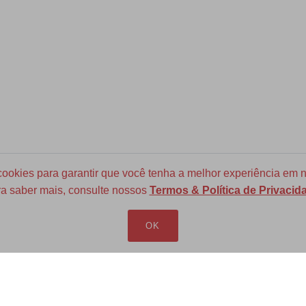
okies para garantir que você tenha a melhor experiência em n
a saber mais, consulte nossos
Termos & Política de Privacid
Frete Grátis para todo Brasil
a partir de R$ 700
OK
LOJA VIRTUAL
INFORMAÇÕES