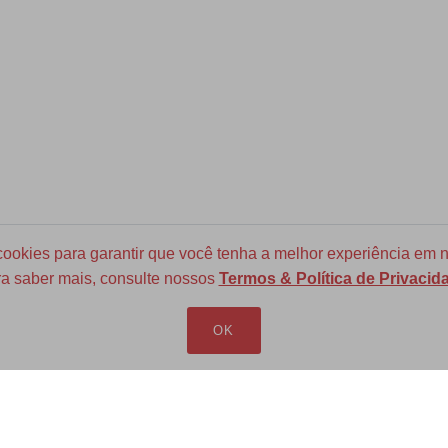
okies para garantir que você tenha a melhor experiência em n
a saber mais, consulte nossos
Termos & Política de Privacid
Frete Grátis para todo Brasil
a partir de R$ 700
OK
LOJA VIRTUAL
INFORMAÇÕES