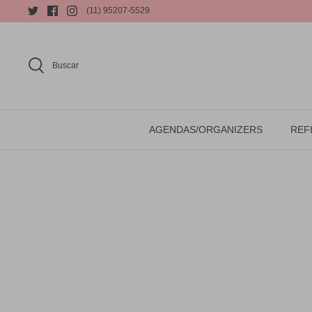
(11) 95207-5529
Buscar
AGENDAS/ORGANIZERS
REFI