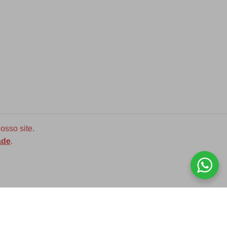
osso site.
ade
.
Diversas opções de medidas
ASSINE NOSSA NEWLETTER!