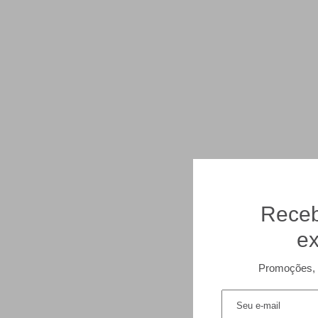
Receb
ex
Promoções, 