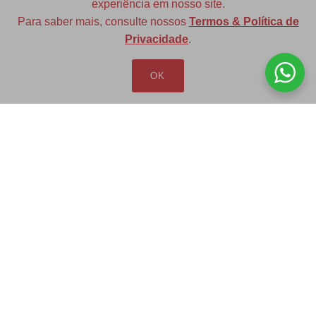
experiência em nosso site.
Para saber mais, consulte nossos
Termos & Política de
Diversas opções de medidas
Privacidade
.
OK
Redfax Indústria e Comércio Ltda
redfax@redfax.com.br
(11) 95207-5529
LOJA VIRTUAL
Produtos
Minha Conta
Pedidos