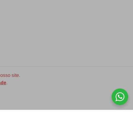
osso site.
ade
.
Diversas opções de medidas
ASSINE NOSSA NEWLETTER!