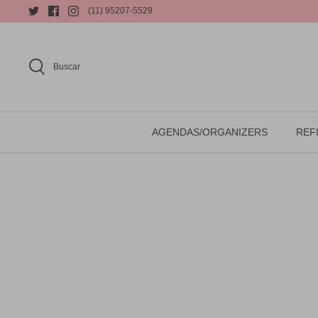
(11) 95207-5529
Buscar
AGENDAS/ORGANIZERS
REFI