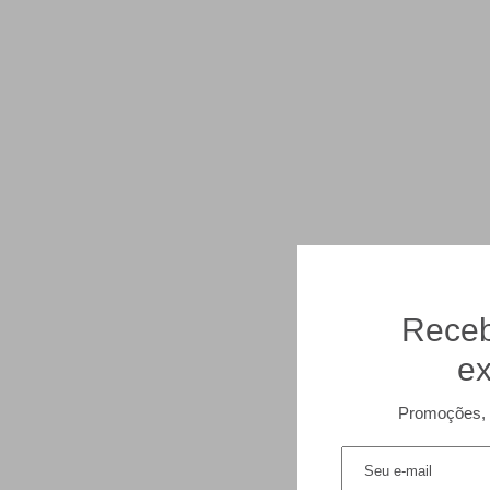
Receb
ex
Promoções, 