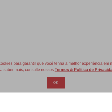
okies para garantir que você tenha a melhor experiência em n
a saber mais, consulte nossos
Termos & Política de Privacid
Frete Grátis para todo Brasil
a partir de R$ 700
OK
LOJA VIRTUAL
INFORMAÇÕES