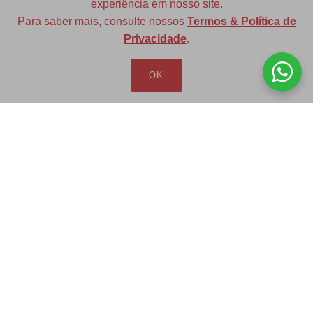
experiência em nosso site.
Para saber mais, consulte nossos
Termos & Política de
Diversas opções de medidas
Privacidade
.
OK
Redfax Indústria e Comércio Ltda
redfax@redfax.com.br
(11) 95207-5529
LOJA VIRTUAL
Produtos
Minha Conta
Pedidos