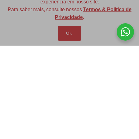
experiência em nosso site.
Para saber mais, consulte nossos
Termos & Política de
Diversas opções de medidas
Privacidade
.
OK
Redfax Indústria e Comércio Ltda
redfax@redfax.com.br
(11) 95207-5529
LOJA VIRTUAL
Produtos
Minha Conta
Pedidos