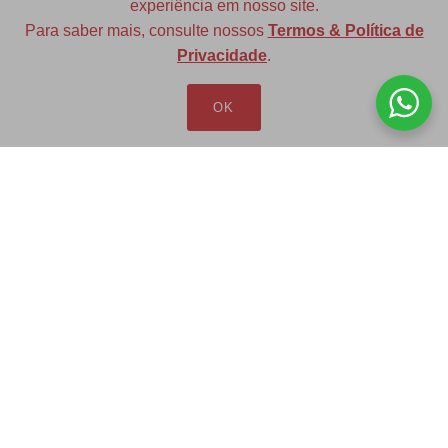
experiência em nosso site.
Para saber mais, consulte nossos
Termos & Política de
Diversas opções de medidas
Privacidade
.
OK
Redfax Indústria e Comércio Ltda
redfax@redfax.com.br
(11) 95207-5529
LOJA VIRTUAL
Produtos
Minha Conta
Pedidos