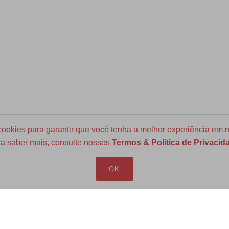
okies para garantir que você tenha a melhor experiência em n
a saber mais, consulte nossos
Termos & Política de Privacid
Frete Grátis para todo Brasil
a partir de R$ 700
OK
LOJA VIRTUAL
INFORMAÇÕES