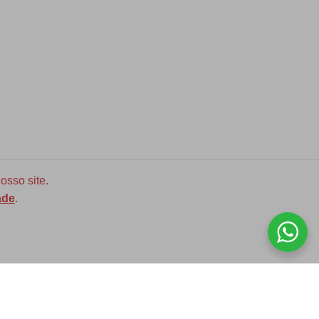
osso site.
ade
.
Diversas opções de medidas
ASSINE NOSSA NEWLETTER!