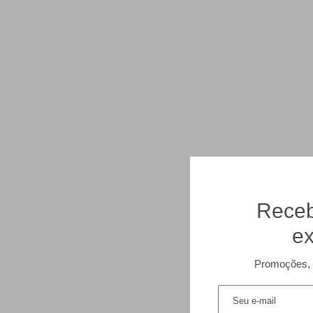
Receb
ex
Promoções, 