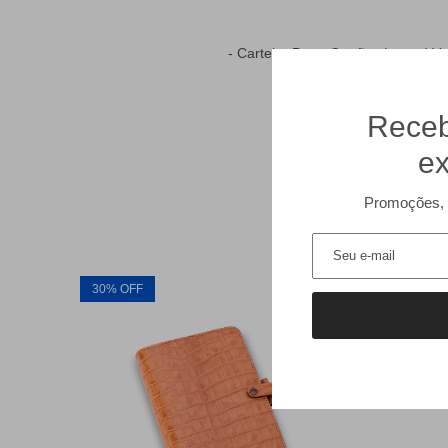
- Carteira Porta Cartões Lezard V
Receb
ex
Promoções, 
30% OFF
30% of