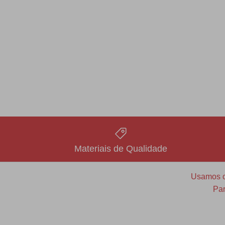
Materiais de Qualidade
Usamos co
Par
Redfax Indústria e Comércio Ltda