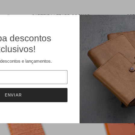
ermelho
- CARTEIRA LEZARD COGNAC
- 3C
a descontos
clusivos!
descontos e lançamentos.
PROMOÇÕES
f
30% off
ENVIAR